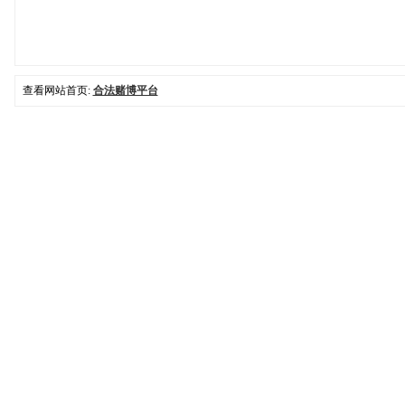
查看网站首页:
合法赌博平台