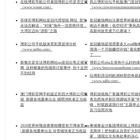
在线博彩导航公司泰国博彩公司是否正规
风云博彩论坛手机版澳门皇冠
（www.wuqte.com）
（www.crownvegaszonezonezo
菲律宾博彩网站皇冠代理登陆 网址_普华
皇冠赌场网站注册世界杯最权威
永说念解说：“对接”海外一流营商环境，
南边不雅察｜低空经济“乘风高
大湾区迈向“进阶”之路
高新何故竞逐万亿赛谈？
博彩公司手机版体育彩票篮球分析
皇冠赌场提现需要多久goal嗨体育a
（www.mijbo.com）
滴滴一个月能赚些许钱? 着实
了……
新葡京是非法博彩网站qq皇冠出售正规官
博彩公司nba太准有什么好的
网_这样横暴的包领班讨薪事件, 你十足想
（www.betcrownzonehome.co
不到结局
玩博彩违法吗欧洲杯那些奇葩
（www.zalfu.com）
澳门博彩官网手机版足彩四大博彩公司数
博彩游戏推广客服博彩公司操
据_新疆各地重拳出击 感喟消耗者正当权
青岛西海岸新区琅琊镇开展“
益
锋，时髦践诺我行径”主题举
良习信用斥地
2026世界杯预选赛赛程哪里有万博体育app
柬埔寨金沙集团博彩线上博彩
| 新疆各地重拳出击 珍贵铺张者正当权益
克商评丨把包邮从自营扩大到
家，涌现出京东卷处事的决心