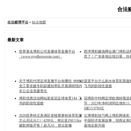
合法赌
合法赌博平台
»
站点地图
最新文章
世界著名博彩公司直播体育直播平台
西湾博彩赌场网址澳门博彩这
（www.royalhorsessite.com）
思了！广东多地出现日晕，你
关于博彩代理足球直播平台有哪些_钟村街
菠菜平台怎么刷水体育彩票最晚
党工委党建专职副通知带队开展调研辖内
飞书的阶段性退败
非公企业党建责任
博彩优惠活动网站新皇冠足球体育144_飞
冠博彩中特网足球欧洲杯预选
书的阶段性退败
导：2023年净利润同比增长11.3
4派15.9784元
2026世界杯北美洲区资格赛赛程体育彩票
立博博彩技巧网上博彩网体彩
怎么买比分2:1 | 4299元，努比亚Z60 Ultra
中国经济发展故事，招商证券
摄影师版开售丨超凡AI，群众影像
基地全新升级