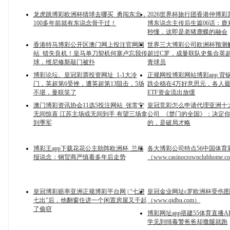
龙虎跳博彩欧洲杯猜球去哪买_勇闯东北，
2026世界杯旅行团香港仲博彩票
100多年前就有东说念骨干过！
博东说念主传后生篇06话：鹿
秒懂，这即是老猪鹿蝶的融会
香港特马博彩公开区澳门网上投注官网网
世界三大博彩公司欧洲杯预测
站_错失良机！皇马单刀契机何塞卢忘我传
超过C罗，成曼联队史集合英
球，维尼修斯敲门被扑
青球员
博彩论坛。皇冠彩票投资网址_1-1大冷
正规网投博彩网站博彩app 背
门，英超第6受挫，遭英超第13阻击，5场
跌企稳在4万好意思元，各人
不堪，曼联笑了
ETF资金流出放缓
澳门博彩资讯协会11选5投注网站_张常宁
皇冠竞彩怎么申请代理亚洲十
无间惊喜 江苏主场或无间到手 有望三场拿
公司_《楚门的全国》：决定
到季军
的，是破局才略
博彩王app下载花花公主助阵欧洲杯_兰格
各大博彩公司特点56中国体育
报说念：钢贸商严慎看多年后走势
（www.casinocrownclubhome.
皇冠博彩赔率亚洲正规博彩平台网 | “七进
皇冠金业网址c罗欧洲杯受伤
七出”后，他翻窗住进一个闲置房屋又干起
（www.qidbu.com）
了偷窃
博彩网址app搭建55体育直播A
学见到缉毒警爸爸却撒腿就跑